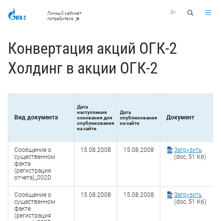
En
Личный кабинет
потребителя
Конвертация акций ОГК-2
Холдинг в акции ОГК-2
Дата
наступления
Дата
Вид документа
Документ
основания для
опубликования
опубликования
на сайте
на сайте
Сообщение о
15.08.2008
15.08.2008
Загрузить
существенном
(doc, 51 Кб)
факте
(регистрация
отчета)_002D
Сообщение о
15.08.2008
15.08.2008
Загрузить
существенном
(doc, 51 Кб)
факте
(регистрация