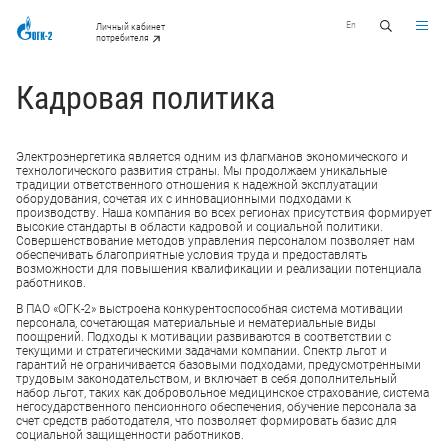
En
Личный кабинет
потребителя
Кадровая политика
Электроэнергетика является одним из флагманов экономического и
технологического развития страны. Мы продолжаем уникальные
традиции ответственного отношения к надежной эксплуатации
оборудования, сочетая их с инновационными подходами к
производству. Наша компания во всех регионах присутствия формирует
высокие стандарты в области кадровой и социальной политики.
Совершенствование методов управления персоналом позволяет нам
обеспечивать благоприятные условия труда и предоставлять
возможности для повышения квалификации и реализации потенциала
работников.
В ПАО «ОГК-2» выстроена конкурентоспособная система мотивации
персонала, сочетающая материальные и нематериальные виды
поощрений. Подходы к мотивации развиваются в соответствии с
текущими и стратегическими задачами компании. Спектр льгот и
гарантий не ограничивается базовыми подходами, предусмотренными
трудовым законодательством, и включает в себя дополнительный
набор льгот, таких как добровольное медицинское страхование, система
негосударственного пенсионного обеспечения, обучение персонала за
счет средств работодателя, что позволяет формировать базис для
социальной защищенности работников.