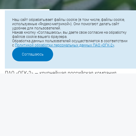
Об «ОГК-2»
Наш сайт обрабатывает файлы cookie (в том числе, файлы cookie,
используемые «Яндекс-метрикой»). Они помогают делать сайт
удобнее для пользователей.
Нажав кнопку «Соглашаюсь», вы даете свое согласие на обработку
файлов cookie вашего браузера.
Обработка данных пользователей осуществляется в соответствии
с
Политикой обработки персональных данных ПАО «ОГК-2»
.
О компании
Соглашаюсь
ПАО «ОГК-2»
крупнейшая российская компания
—
тепловой генерации с установленной мощностью 16,3
ГВт и годовой выручкой около 143 млрд рублей.
Основными видами деятельности ПАО «ОГК-2» являются производство
и продажа электрической и тепловой энергии.
Основным рынком сбыта является оптовый рынок электрической
энергии (мощности).