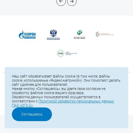
Наш сайт обрабатывает файлы cookie (в том числе, файлы
cookie, используемые «Яндекс-метрикой»). Они помогают делать
© 2025 ПАО «ОГК-2»
сайт удобнее для пользователей.
Нажав кнопку «Соглашаюсь», вы даете свое согласие на
обработку файлов cookie вашего браузера.
Карта сайта
Тел.: +7 (812) 646-13-64
Обработка данных пользователей осуществляется в
соответствии с
Политикой обработки персональных данных
Е-mail:
office@ogk2.ru
ПАО «ОГК-2»
.
Политика обработки персональных данных ПАО «ОГК-2»
Соглашаюсь