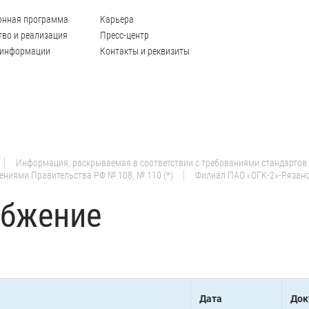
онная программа
Карьера
во и реализация
Пресс-центр
 информации
Контакты и реквизиты
Информация, раскрываемая в соответствии с требованиями стандартов
ениями Правительства РФ № 108, № 110 (*)
Филиал ПАО «ОГК-2»-Рязан
абжение
Дата
Док