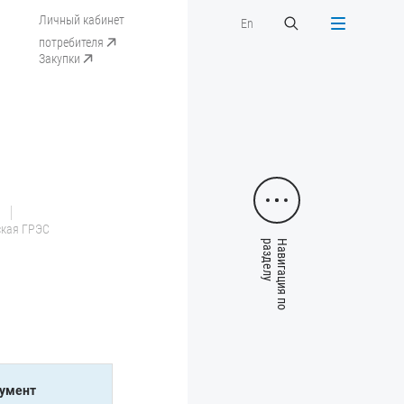
Личный кабинет
En
потребителя
Закупки
ская ГРЭС
умент