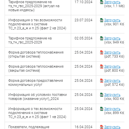
Тарифное предложение на
17.10.2024
Загрузить
тэ_тн_гвс_2025-2029 (актуал на
(xlsx, 1.1 Мб)
новые индексы)
Информация о тех.возможности
23.07.2024
Загрузить
подключения к системе
(xlsx, 901 Кб)
ТС_п.23_е_ж и п.25 (факт 2 кв 2024)
Тарифное предложение на
02.05.2024
Загрузить
тэ_тн_гвс_2025-2029
(xlsx, 949 Кб)
Форма договора теплоснабжения
25.04.2024
Загрузить
(открытая система)
(pdf, 733 Кб)
Форма договора теплоснабжения
25.04.2024
Загрузить
(закрытая система)
(pdf, 800 Кб)
Форма договора предоставления
25.04.2024
Загрузить
коммунальных услуг
(pdf, 572 Кб)
Информация об условиях поставки
25.04.2024
Загрузить
товаров (оказание услуг)_2024
(xlsx, 900 Кб)
Информация о тех.возможности
25.04.2024
Загрузить
подключения к системе
(xlsx, 899 Кб)
ТС_п.23_е_ж и п.25 (факт 1 кв 2024)
Показатели, подлежащие
16.04.2024
Загрузить