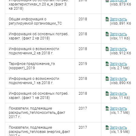
Информация об основных потреб.
2018
Загрузить
характеристиках_п.20 е_ж (факт 3
(xlsb, 873 Кб)
кв 2018)
Общая информация о
2018
Загрузить
регулируемой организации_ТС
(xlsb, 891 Кб)
Информация об основных потреб.
2018
Загрузить
характ. (факт 2 кв 2018)
(xlsx, 11 Кб)
Информация о возможности
2018
Загрузить
подключения_2 кв.2018 г.
(xlsb, 912 Кб)
Тарифное предложение_тэ
2019
Загрузить
(коррект)_2019
(xls, 2.7 Мб)
Информация о возможности
2018
Загрузить
подключения_1 кв.2018 г.
(xlsb, 890 Кб)
Информация об основных потреб.
2018
Загрузить
характ. (факт 1 кв 2018)
(xlsx, 11 Кб)
Показатели, подлежащие
2017
Загрузить
раскрытию_теплоноситель_факт
(xls, 1.7 Мб)
2017 г.
Показатели, подлежащие
2017
Загрузить
раскрытию_тепловая энергия_факт
(xls, 1.9 Мб)