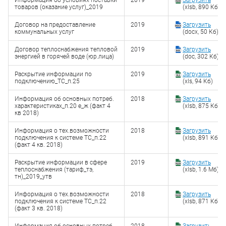
Информация об условиях поставки
2019
Загрузить
товаров (оказание услуг)_2019
(xlsb, 890 Кб)
Договор на предоставление
2019
Загрузить
коммунальных услуг
(docx, 50 Кб)
Договор теплоснабжения тепловой
2019
Загрузить
энергией в горячей воде (юр.лица)
(doc, 302 Кб)
Раскрытие информации по
2019
Загрузить
подключению_ТС_п.25
(xls, 94 Кб)
Информация об основных потреб.
2018
Загрузить
характеристиках_п.20 е_ж (факт 4
(xlsb, 875 Кб)
кв 2018)
Информация о тех.возможности
2018
Загрузить
подключения к системе ТС_п.22
(xlsb, 891 Кб)
(факт 4 кв. 2018)
Раскрытие информации в сфере
2019
Загрузить
теплоснабжения (тариф_тэ,
(xlsb, 1.6 Мб)
тн)_2019_утв
Информация о тех.возможности
2018
Загрузить
подключения к системе ТС_п.22
(xlsb, 871 Кб)
(факт 3 кв. 2018)