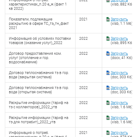
Информация о потреб.
2022
Загрузить
характеристиках_п.20 е_ж (факт 1
(xlsb, 882 Кб)
кв 2022)
Показатели, подлежащие
2021
Загрузить
раскрытию в сфере ТС_тэ_тн_факт
(xlsb, 1.1 Мб)
2021
Информация об условиях поставки
2022
Загрузить
товаров (оказание услуг)_2022
(xlsb, 895 Кб)
Договор предоставления ком.
2022
Загрузить
услуг (отопление и гор.
(docx, 41 Кб)
водоснабжение)
Договор теплоснабжения тэ в гор.
2022
Загрузить
воде (закрытая система)
(doc, 303 Кб)
Договор теплоснабжения тэ в гор.
2022
Загрузить
воде (открытая система)
(doc, 303 Кб)
Раскрытие информации (тариф на
2022
Загрузить
тэ с коллекторов)_2022_утв
(xlsb, 1.6 Мб)
Раскрытие информации (тариф на
2022
Загрузить
тэ для потребит)_2022_утв
(xlsb, 1.6 Мб)
Информация о потреб.
2021
Загрузить