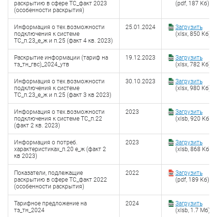
раскрытию в сфере ТС_факт 2023
(pdf, 187 Кб)
(особенности раскрытия)
Информация о тех.возможности
25.01.2024
Загрузить
подключения к системе
(xlsx, 850 Кб)
ТС_п.23_е_ж и п.25 (факт 4 кв. 2023)
Раскрытие информации (тариф на
19.12.2023
Загрузить
тэ_тн_гвс)_2024_утв
(xlsx, 782 Кб)
Информация о тех.возможности
30.10.2023
Загрузить
подключения к системе
(xlsx, 980 Кб)
ТС_п.23_е_ж и п.25 (факт 3 кв 2023)
Информация о тех.возможности
2023
Загрузить
подключения к системе ТС_п.22
(xlsb, 920 Кб)
(факт 2 кв. 2023)
Информация о потреб.
2023
Загрузить
характеристиках_п.20 е_ж (факт 2
(xlsb, 868 Кб)
кв 2023)
Показатели, подлежащие
2022
Загрузить
раскрытию в сфере ТС_факт 2022
(pdf, 189 Кб)
(особенности раскрытия)
Тарифное предложение на
2024
Загрузить
тэ_тн_2024
(xlsb, 1.7 Мб)