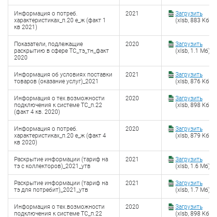
Информация о потреб.
2021
Загрузить
характеристиках_п.20 е_ж (факт 1
(xlsb, 883 Кб)
кв 2021)
Показатели, подлежащие
2020
Загрузить
раскрытию в сфере ТС_тэ_тн_факт
(xlsb, 1.1 Мб)
2020
Информация об условиях поставки
2021
Загрузить
товаров (оказание услуг)_2021
(xlsb, 876 Кб)
Информация о тех.возможности
2020
Загрузить
подключения к системе ТС_п.22
(xlsb, 898 Кб)
(факт 4 кв. 2020)
Информация о потреб.
2020
Загрузить
характеристиках_п.20 е_ж (факт 4
(xlsb, 879 Кб)
кв 2020)
Раскрытие информации (тариф на
2021
Загрузить
тэ с коллекторов)_2021_утв
(xlsb, 1.6 Мб)
Раскрытие информации (тариф на
2021
Загрузить
тэ для потребит)_2021_утв
(xlsb, 1.7 Мб)
Информация о тех.возможности
2020
Загрузить
подключения к системе ТС_п.22
(xlsb, 898 Кб)