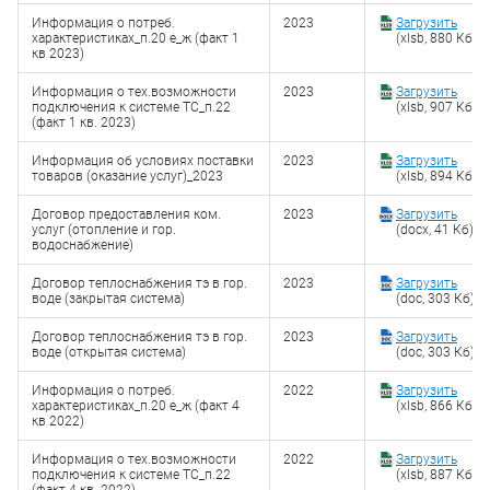
Информация о потреб.
2023
Загрузить
характеристиках_п.20 е_ж (факт 1
(xlsb, 880 Кб)
кв 2023)
Информация о тех.возможности
2023
Загрузить
подключения к системе ТС_п.22
(xlsb, 907 Кб)
(факт 1 кв. 2023)
Информация об условиях поставки
2023
Загрузить
товаров (оказание услуг)_2023
(xlsb, 894 Кб)
Договор предоставления ком.
2023
Загрузить
услуг (отопление и гор.
(docx, 41 Кб)
водоснабжение)
Договор теплоснабжения тэ в гор.
2023
Загрузить
воде (закрытая система)
(doc, 303 Кб)
Договор теплоснабжения тэ в гор.
2023
Загрузить
воде (открытая система)
(doc, 303 Кб)
Информация о потреб.
2022
Загрузить
характеристиках_п.20 е_ж (факт 4
(xlsb, 866 Кб)
кв 2022)
Информация о тех.возможности
2022
Загрузить
подключения к системе ТС_п.22
(xlsb, 887 Кб)