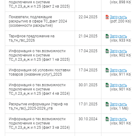
подключения к системе
(xlsx, 898 Кб)
ТС_п.23_е_ж и п.25 (факт 2 кв 2025)
Показатели, подлежащие
22.04.2025
Загрузить
раскрытию в сфере ТС_факт 2024
(pdf, 200 Кб)
(особенности раскрытия)
Тарифное предложение на
21.04.2025
Загрузить
тэ_тн_гвс_2026
(xlsx, 933 Кб)
Информация о тех.возможности
17.04.2025
Загрузить
подключения к системе
(xlsx, 902 Кб)
ТС_п.23_е_ж и п.25 (факт 1 кв 2025)
Информация об условиях поставки
17.04.2025
Загрузить
товаров (оказание услуг)_2025
(xlsx, 911 Кб)
Информация о тех.возможности
30.01.2025
Загрузить
подключения к системе
(xlsx, 901 Кб)
ТС_п.23_е_ж и п.25 (факт 4 кв 2024)
Раскрытие информации (тариф на
17.01.2025
Загрузить
тэ_тн_гвс)_2025-2029_утв
(xlsx, 1 Мб)
Информация о тех.возможности
30.10.2024
Загрузить
подключения к системе
(xlsx, 901 Кб)
ТС_п.23_е_ж и п.25 (факт 3 кв 2024)