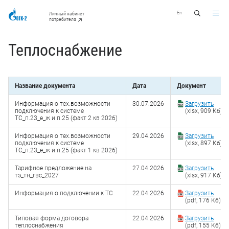
En
Личный кабинет
потребителя
Теплоснабжение
Название документа
Дата
Документ
Информация о тех.возможности
30.07.2026
Загрузить
подключения к системе
(xlsx, 909 Кб)
ТС_п.23_е_ж и п.25 (факт 2 кв 2026)
Информация о тех.возможности
29.04.2026
Загрузить
подключения к системе
(xlsx, 897 Кб)
ТС_п.23_е_ж и п.25 (факт 1 кв 2026)
Тарифное предложение на
27.04.2026
Загрузить
тэ_тн_гвс_2027
(xlsx, 917 Кб)
Информация о подключении к ТС
22.04.2026
Загрузить
(pdf, 176 Кб)
Типовая форма договора
22.04.2026
Загрузить
теплоснабжения
(pdf, 155 Кб)