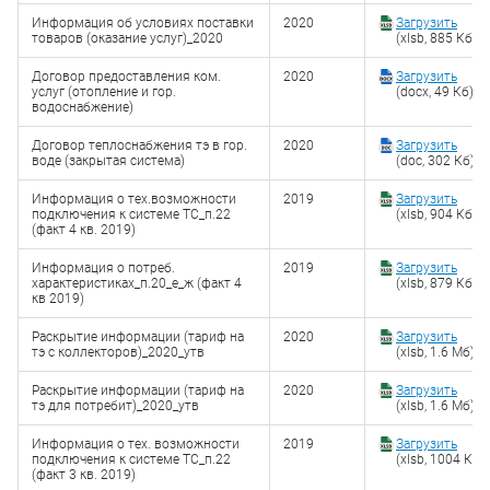
Информация об условиях поставки
2020
Загрузить
товаров (оказание услуг)_2020
(xlsb, 885 Кб)
Договор предоставления ком.
2020
Загрузить
услуг (отопление и гор.
(docx, 49 Кб)
водоснабжение)
Договор теплоснабжения тэ в гор.
2020
Загрузить
воде (закрытая система)
(doc, 302 Кб)
Информация о тех.возможности
2019
Загрузить
подключения к системе ТС_п.22
(xlsb, 904 Кб)
(факт 4 кв. 2019)
Информация о потреб.
2019
Загрузить
характеристиках_п.20_е_ж (факт 4
(xlsb, 879 Кб)
кв 2019)
Раскрытие информации (тариф на
2020
Загрузить
тэ с коллекторов)_2020_утв
(xlsb, 1.6 Мб)
Раскрытие информации (тариф на
2020
Загрузить
тэ для потребит)_2020_утв
(xlsb, 1.6 Мб)
Информация о тех. возможности
2019
Загрузить
подключения к системе ТС_п.22
(xlsb, 1004 Кб)
(факт 3 кв. 2019)