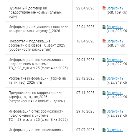
Публичный договор на
22.04.2026
Загрузить
предоставление коммунальных
(pdf, 169 Кб)
услуг
Информация об условиях поставки
22.04.2026
Загрузить
товаров (оказание услуг)_2026
(xlsx, 898 Кб)
Показатели, подлежащие
13.04.2026
Загрузить
раскрытию в сфере ТС_факт 2025
(pdf, 84 Кб)
(особенности раскрытия)
Информация о тех.возможности
29.01.2026
Загрузить
подключения к системе
(xlsx, 897 Кб)
ТС_п.23_е_ж и п.25 (факт 4 кв 2025)
Раскрытие информации (тариф на
23.12.2025
Загрузить
тэ_тн_гвс)_2026_утв
(xlsx, 949 Кб)
Предложение по корректировке
07.11.2025
Загрузить
тарифа_тэ_тн_гвс_2026
(xlsx, 929 Кб)
(актуализация на новые индексы)
Информация о тех.возможности
29.10.2025
Загрузить
подключения к системе
(xlsx, 898 Кб)
ТС_п.23_е_ж и п.25 (факт 3 кв 2025)
Информация о тех.возможности
07.07.2025
Загрузить