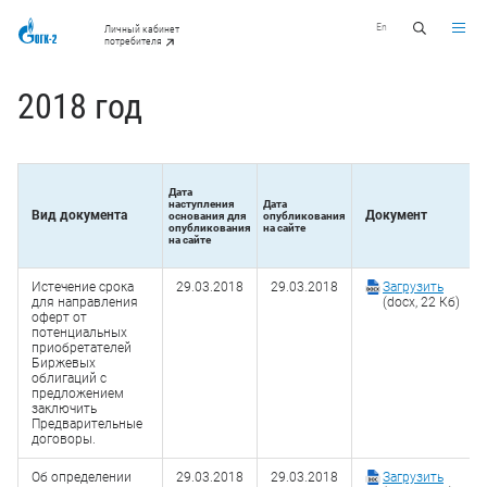
En
Личный кабинет
потребителя
2018 год
Дата
наступления
Дата
Вид документа
Документ
основания для
опубликования
опубликования
на сайте
на сайте
Истечение срока
29.03.2018
29.03.2018
Загрузить
для направления
(docx, 22 Кб)
оферт от
потенциальных
приобретателей
Биржевых
облигаций с
предложением
заключить
Предварительные
договоры.
Об определении
29.03.2018
29.03.2018
Загрузить