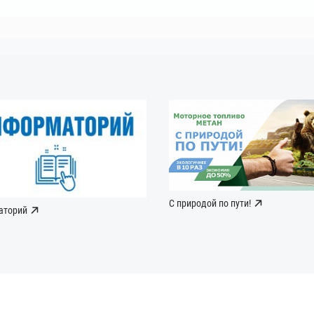
С природой по пути!
аторий