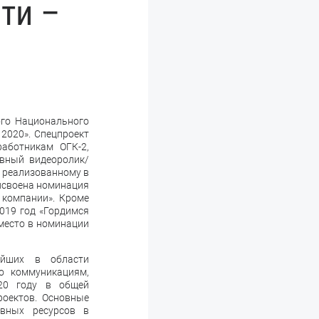
ти –
ого Национального
2020». Спецпроект
аботникам ОГК-2,
ивный видеоролик/
, реализованному в
рисвоена номинация
компании». Кроме
2019 год «Гордимся
 место в номинации
ейших в области
о коммуникациям,
020 году в общей
роектов. Основные
ивных ресурсов в