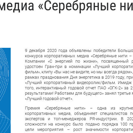
медиа «Серебряные ни
9 декабря 2020 года объявлены победители Больш
конкурса корпоративных медиа «Серебряные нити – 
Компании «С энергией по жизни», посвященный р
удостоен Гран-при в номинации «Лучший корпорат
фильм», клипу «Вы нас не видите, но мы всегда рядом»
рамках празднования Дня энергетика в 2019 году, п
«Лучший корпоративный видеоролик/фильм. Имидж 
того, интерактивный годовой отчет ПАО «ОГК-2» за 
результатами! Работаем для будущего» занял третье
«Лучший годовой отчет».
Премия «Серебряные нити» – одна из крупн
корпоративных медиа, объединяет специалистов п
экспертов и топ-менеджеров PR-индустрии. В 2
сложности на конкурс было подано порядка 100 п
цели мероприятия – рост значимости корпорат