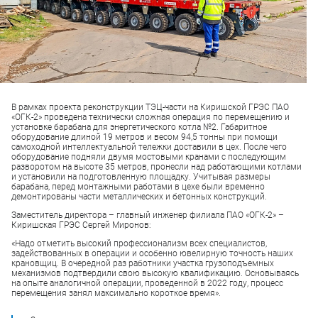
В рамках проекта реконструкции ТЭЦ-части на Киришской ГРЭС ПАО
«ОГК-2» проведена технически сложная операция по перемещению и
установке барабана для энергетического котла №2. Габаритное
оборудование длиной 19 метров и весом 94,5 тонны при помощи
самоходной интеллектуальной тележки доставили в цех. После чего
оборудование подняли двумя мостовыми кранами с последующим
разворотом на высоте 35 метров, пронесли над работающими котлами
и установили на подготовленную площадку. Учитывая размеры
барабана, перед монтажными работами в цехе были временно
демонтированы части металлических и бетонных конструкций.
Заместитель директора – главный инженер филиала ПАО «ОГК-2» –
Киришская ГРЭС Сергей Миронов:
«Надо отметить высокий профессионализм всех специалистов,
задействованных в операции и особенно ювелирную точность наших
крановщиц. В очередной раз работники участка грузоподъемных
механизмов подтвердили свою высокую квалификацию. Основываясь
на опыте аналогичной операции, проведенной в 2022 году, процесс
перемещения занял максимально короткое время».