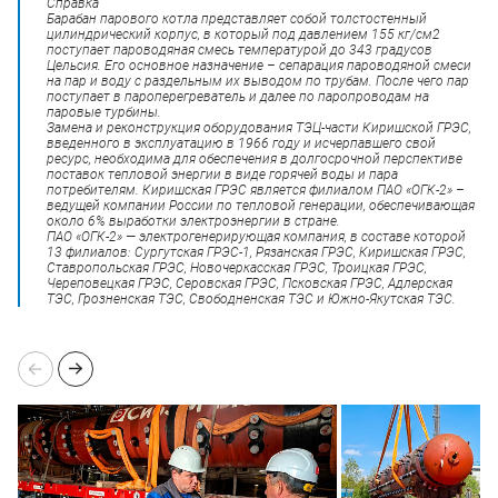
Справка
Барабан парового котла представляет собой толстостенный
цилиндрический корпус, в который под давлением 155 кг/см2
поступает пароводяная смесь температурой до 343 градусов
Цельсия. Его основное назначение – сепарация пароводяной смеси
на пар и воду с раздельным их выводом по трубам. После чего пар
поступает в пароперегреватель и далее по паропроводам на
паровые турбины.
Замена и реконструкция оборудования ТЭЦ-части Киришской ГРЭС,
введенного в эксплуатацию в 1966 году и исчерпавшего свой
ресурс, необходима для обеспечения в долгосрочной перспективе
поставок тепловой энергии в виде горячей воды и пара
потребителям. Киришская ГРЭС является филиалом ПАО «ОГК-2» –
ведущей компании России по тепловой генерации, обеспечивающая
около 6% выработки электроэнергии в стране.
ПАО «ОГК-2» — электрогенерирующая компания, в составе которой
13 филиалов: Сургутская ГРЭС-1, Рязанская ГРЭС, Киришская ГРЭС,
Ставропольская ГРЭС, Новочеркасская ГРЭС, Троицкая ГРЭС,
Череповецкая ГРЭС, Серовская ГРЭС, Псковская ГРЭС, Адлерская
ТЭС, Грозненская ТЭС, Свободненская ТЭС и Южно-Якутская ТЭС.