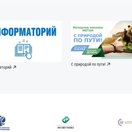
С природой по пути!
аторий