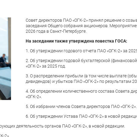
Совет директоров ПАО «ОГК-2» принял решение о созы
заседания Общего собрания акционеров. Мероприятие
2026 года в Санкт-Петербурге.
На заседании также утверждена повестка ГОСА:
1. Об утверждении годового отчета ПАО «ОГК-2» за 2025
2. Об утверждении годовой бухгалтерской (финансовой
«ОГК-2» за 2025 год.
3. О распределении прибыли (в том числе выплате (об
дивидендов) и убытков ПАО «ОГК-2» по результатам 20
4. Об определении количественного состава Совета д
«ОГК-2».
5. Об избрании членов Совета директоров ПАО «ОГК-2».
6. Об утверждении Устава ПАО «ОГК-2» в новой редакци
рующих деятельность органов ПАО «ОГК-2», в новой редакции.
К-2».