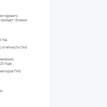
ве годового
 пройдет 18 июня
 год.
) отчетности ПАО
ъявлении)
25 года.
иректоров ПАО
и.