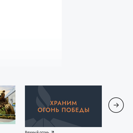
Вечный огонь
Наша Побе