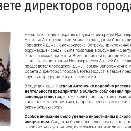
ете директоров город
Начальник отдела охраны окружающей среды Новочер
Наталья Антоненко выступила на заседании Совета ди
Городской Думе Новочеркасска. Встреча, приуроченна
окружающей среды, была посвящена обсуждению акт
экологической повестки. В мероприятии приняли участ
главы Администрации Новочеркасска Андрей Стешенко
председателя городской Думы Герман Запорожченко, 
Совета директоров города Сергей Подуст, а также пре
крупных предприятий и организаций.
В ходе доклада
Наталья Антоненко подробно рассказ
деятельности предприятия в области соблюдения пр
законодательства,
в том числе производственно-экол
контроле и мероприятиях, направленных на снижение 
окружающую среду.
Особое внимание было уделено инвестициям в эколо
инициативы.
Средства были распределены на контро
газоочистных установок, инструментальные замеры в