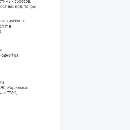
стимых сбросов,
ностных вод, почвы
оматического
олит в
в.
ем
 одной из
Юга
РЭС, Киришская
кая ГРЭС,