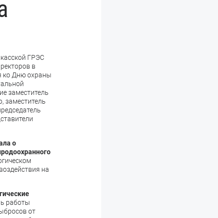
а
касской ГРЭС
ректоров в
я ко Дню охраны
уальной
ие заместитель
, заместитель
председатель
дставители
ала о
иродоохранного
огическом
воздействия на
гические
ль работы
ыбросов от