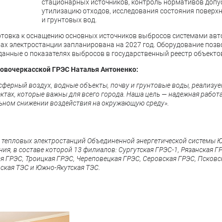
стационарных источников, контроль нормативов допу
утилизацию отходов, исследования состояния поверх
и грунтовых вод.
товка к оснащению основных источников выбросов системами авт
ах электростанции запланирована на 2027 год. Оборудование позв
анные о показателях выбросов в государственный реестр объекто
овочеркасской ГРЭС Наталья Антоненко:
ферный воздух, водные объекты, почву и грунтовые воды, реализу
тах, которые важны для всего города. Наша цель — надежная работа
льном снижении воздействия на окружающую среду».
 тепловых электростанций Объединенной энергетической системы 
я, в составе которой 13 филиалов: Сургутская ГРЭС-1, Рязанская Г
я ГРЭС, Троицкая ГРЭС, Череповецкая ГРЭС, Серовская ГРЭС, Псковс
ская ТЭС и Южно-Якутская ТЭС.